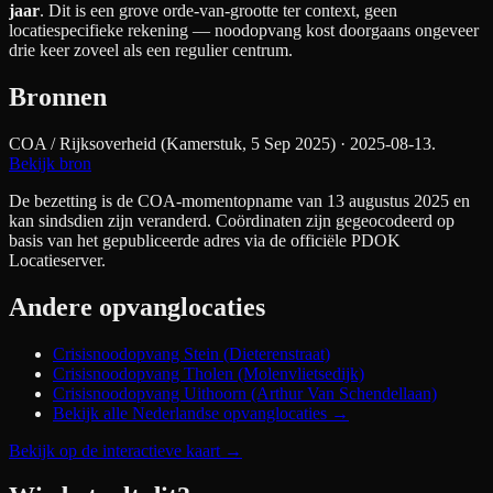
jaar
. Dit is een grove orde-van-grootte ter context, geen
locatiespecifieke rekening — noodopvang kost doorgaans ongeveer
drie keer zoveel als een regulier centrum.
Bronnen
COA / Rijksoverheid (Kamerstuk, 5 Sep 2025)
· 2025-08-13
.
Bekijk bron
De bezetting is de COA-momentopname van 13 augustus 2025 en
kan sindsdien zijn veranderd. Coördinaten zijn gegeocodeerd op
basis van het gepubliceerde adres via de officiële PDOK
Locatieserver.
Andere opvanglocaties
Crisisnoodopvang Stein (Dieterenstraat)
Crisisnoodopvang Tholen (Molenvlietsedijk)
Crisisnoodopvang Uithoorn (Arthur Van Schendellaan)
Bekijk alle Nederlandse opvanglocaties →
Bekijk op de interactieve kaart
→