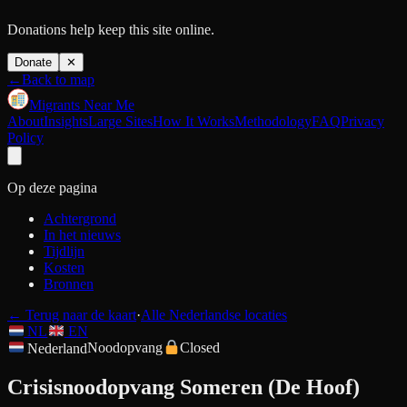
Donations help keep this site online.
Donate
✕
←
Back to map
Migrants Near Me
About
Insights
Large Sites
How It Works
Methodology
FAQ
Privacy
Policy
Op deze pagina
Achtergrond
In het nieuws
Tijdlijn
Kosten
Bronnen
←
Terug naar de kaart
·
Alle Nederlandse locaties
NL
EN
Nederland
Noodopvang
Closed
Crisisnoodopvang Someren (De Hoof)