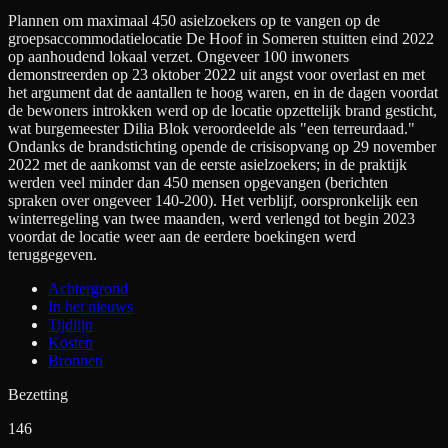
Plannen om maximaal 450 asielzoekers op te vangen op de
groepsaccommodatielocatie De Hoof in Someren stuitten eind 2022
op aanhoudend lokaal verzet. Ongeveer 100 inwoners
demonstreerden op 23 oktober 2022 uit angst voor overlast en met
het argument dat de aantallen te hoog waren, en in de dagen voordat
de bewoners introkken werd op de locatie opzettelijk brand gesticht,
wat burgemeester Dilia Blok veroordeelde als "een terreurdaad."
Ondanks de brandstichting opende de crisisopvang op 29 november
2022 met de aankomst van de eerste asielzoekers; in de praktijk
werden veel minder dan 450 mensen opgevangen (berichten
spraken over ongeveer 140-200). Het verblijf, oorspronkelijk een
winterregeling van twee maanden, werd verlengd tot begin 2023
voordat de locatie weer aan de eerdere boekingen werd
teruggegeven.
Achtergrond
In het nieuws
Tijdlijn
Kosten
Bronnen
Bezetting
146