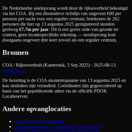
De Nederlandse asielopvang wordt door de rijksoverheid bekostigd
via het COA. Bij een illustratieve richtlijn van ongeveer €
80
per
persoon per nacht
voor een regulier centrum
, betekenen de
262
personen die hier op 13 augustus 2025 geregistreerd stonden
grofweg
€7.7m
per jaar
. Dit is een grove orde-van-grootte ter
context, geen locatiespecifieke rekening — noodopvang kost
doorgaans ongeveer drie keer zoveel als een regulier centrum.
Bronnen
COA / Rijksoverheid (Kamerstuk, 5 Sep 2025)
· 2025-08-13
.
Bekijk bron
De bezetting is de COA-momentopname van 13 augustus 2025 en
kan sindsdien zijn veranderd. Coördinaten zijn gegeocodeerd op
basis van het gepubliceerde adres via de officiële PDOK
Locatieserver.
Andere opvanglocaties
azc Zwolle (Meeuwenlaan)
Crisisnoodopvang 's-Gravenhage (Boterstraat)
Crisisnoodopvang 's-Gravenhage (Maanweg)