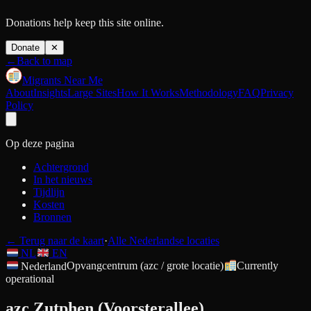
Donations help keep this site online.
Donate
✕
←
Back to map
Migrants Near Me
About
Insights
Large Sites
How It Works
Methodology
FAQ
Privacy
Policy
Op deze pagina
Achtergrond
In het nieuws
Tijdlijn
Kosten
Bronnen
←
Terug naar de kaart
·
Alle Nederlandse locaties
NL
EN
Nederland
Opvangcentrum (azc / grote locatie)
Currently
operational
azc Zutphen (Voorsterallee)