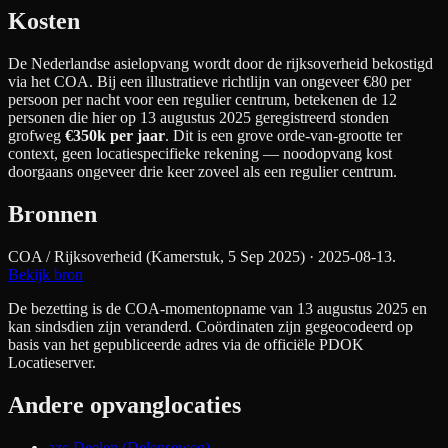
Kosten
De Nederlandse asielopvang wordt door de rijksoverheid bekostigd
via het COA. Bij een illustratieve richtlijn van ongeveer €
80
per
persoon per nacht
voor een regulier centrum
, betekenen de
12
personen die hier op 13 augustus 2025 geregistreerd stonden
grofweg
€350k
per jaar
. Dit is een grove orde-van-grootte ter
context, geen locatiespecifieke rekening — noodopvang kost
doorgaans ongeveer drie keer zoveel als een regulier centrum.
Bronnen
COA / Rijksoverheid (Kamerstuk, 5 Sep 2025)
· 2025-08-13
.
Bekijk bron
De bezetting is de COA-momentopname van 13 augustus 2025 en
kan sindsdien zijn veranderd. Coördinaten zijn gegeocodeerd op
basis van het gepubliceerde adres via de officiële PDOK
Locatieserver.
Andere opvanglocaties
azc Deelen (Delenseweg)