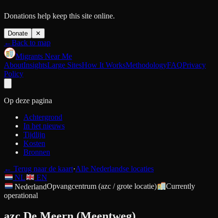
Donations help keep this site online.
Donate
✕
←
Back to map
Migrants Near Me
About
Insights
Large Sites
How It Works
Methodology
FAQ
Privacy
Policy
Op deze pagina
Achtergrond
In het nieuws
Tijdlijn
Kosten
Bronnen
←
Terug naar de kaart
·
Alle Nederlandse locaties
NL
EN
Nederland
Opvangcentrum (azc / grote locatie)
Currently
operational
azc De Meern (Meentweg)