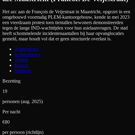
Het azc aan de François de Veijestraat in Maastricht, opgezet in een
omgebouwd voormalig PLEM-kantoorgebouw, kende in mei 2023
een vreedzaam protest toen tientallen bewoners demonstreerden
tegen de lange IND-wachttijden voor hun asielaanvragen. De stad
heeft schommelende incidentenaantallen bij haar opvanglocaties
gemeld, maar houdt vol dat er geen structurele overlast is.
Achtergrond
In het nieuws
Tijdlijn
Kosten
Bronnen
Bezetting
19
personen (aug. 2025)
Per nacht
€
80
per persoon (richtlijn)