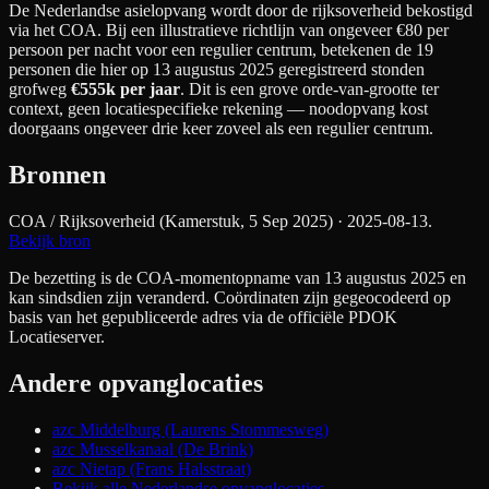
De Nederlandse asielopvang wordt door de rijksoverheid bekostigd
via het COA. Bij een illustratieve richtlijn van ongeveer €
80
per
persoon per nacht
voor een regulier centrum
, betekenen de
19
personen die hier op 13 augustus 2025 geregistreerd stonden
grofweg
€555k
per jaar
. Dit is een grove orde-van-grootte ter
context, geen locatiespecifieke rekening — noodopvang kost
doorgaans ongeveer drie keer zoveel als een regulier centrum.
Bronnen
COA / Rijksoverheid (Kamerstuk, 5 Sep 2025)
· 2025-08-13
.
Bekijk bron
De bezetting is de COA-momentopname van 13 augustus 2025 en
kan sindsdien zijn veranderd. Coördinaten zijn gegeocodeerd op
basis van het gepubliceerde adres via de officiële PDOK
Locatieserver.
Andere opvanglocaties
azc Middelburg (Laurens Stommesweg)
azc Musselkanaal (De Brink)
azc Nietap (Frans Halsstraat)
Bekijk alle Nederlandse opvanglocaties →