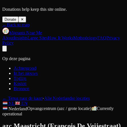
Donations help keep this site online.
Donate
✕
←
Back to map
Migrants Near Me
About
Insights
Large Sites
How It Works
Methodology
FAQ
Privacy
Policy
Op deze pagina
Achtergrond
In het nieuws
Tijdlijn
Kosten
Bronnen
←
Terug naar de kaart
·
Alle Nederlandse locaties
NL
EN
Nederland
Opvangcentrum (azc / grote locatie)
Currently
operational
azc Maastricht (Francois De Veijestraat)