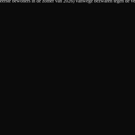
t de eerste bewoners in de zomer van 2026) vanwege bezwaren tegen de