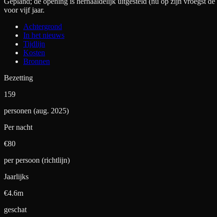
Gepland; de opening is herhaaldelijk uitgesteld (nu op zijn vroegs
voor vijf jaar.
Achtergrond
In het nieuws
Tijdlijn
Kosten
Bronnen
Bezetting
159
personen (aug. 2025)
Per nacht
€
80
per persoon (richtlijn)
Jaarlijks
€4.6m
geschat