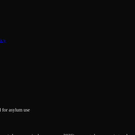
icy
d for asylum use