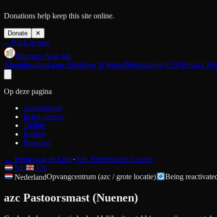
Donations help keep this site online.
Donate
✕
←
Back to map
Migrants Near Me
About
Insights
Large Sites
How It Works
Methodology
FAQ
Privacy Pol
Op deze pagina
Achtergrond
In het nieuws
Tijdlijn
Kosten
Bronnen
←
Terug naar de kaart
·
Alle Nederlandse locaties
NL
EN
Nederland
Opvangcentrum (azc / grote locatie)
Being reactivate
azc Pastoorsmast (Nuenen)