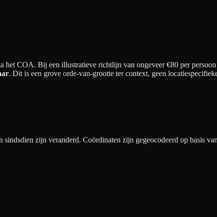
 het COA. Bij een illustratieve richtlijn van ongeveer €
80
per persoon 
aar
. Dit is een grove orde-van-grootte ter context, geen locatiespecif
ndsdien zijn veranderd. Coördinaten zijn gegeocodeerd op basis van 