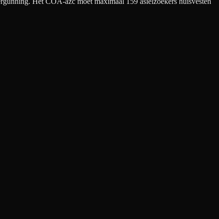
 vergunning. Het COA-azc moet maximaal 159 asielzoekers huisvesten