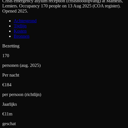
Crisis emergency asylum reception (crisisnoodopvang) at Mamelis,
Lemiers. Occupancy 170 people on 13 Aug 2025 (COA register).
Opened 2025.
Achtergrond
Tijdlijn
Kosten
Bronnen
Bezetting
170
personen (aug. 2025)
Per nacht
€
184
per persoon (richtlijn)
Jaarlijks
€11m
geschat