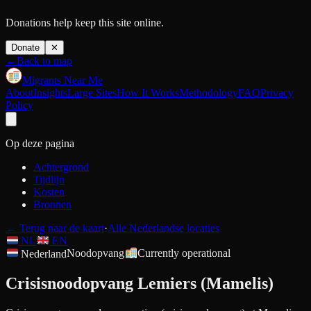
Donations help keep this site online.
Donate
✕
←
Back to map
Migrants Near Me
About
Insights
Large Sites
How It Works
Methodology
FAQ
Privacy
Policy
Op deze pagina
Achtergrond
Tijdlijn
Kosten
Bronnen
←
Terug naar de kaart
·
Alle Nederlandse locaties
NL
EN
Nederland
Noodopvang
Currently operational
Crisisnoodopvang Lemiers (Mamelis)