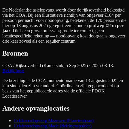
De Nederlandse asielopvang wordt door de rijksoverheid bekostigd
via het COA. Bij een illustratieve richtlijn van ongeveer €
184
per
persoon per nacht
voor noodopvang
, betekenen de
170
personen die
hier op 13 augustus 2025 geregistreerd stonden grofweg
€11m
per
jaar
. Dit is een grove orde-van-grootte ter context, geen
locatiespecifieke rekening — noodopvang kost doorgaans ongeveer
drie keer zoveel als een regulier centrum.
Bronnen
COA / Rijksoverheid (Kamerstuk, 5 Sep 2025)
· 2025-08-13
.
Bekijk bron
De bezetting is de COA-momentopname van 13 augustus 2025 en
kan sindsdien zijn veranderd. Coördinaten zijn gegeocodeerd op
basis van het gepubliceerde adres via de officiële PDOK
Locatieserver.
Andere opvanglocaties
Crisisnoodopvang Maarssen (Planetenbaan)
Crisisnoodopvang Made (Brieltjenspolder)