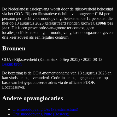
De Nederlandse asielopvang wordt door de rijksoverheid bekostigd
via het COA. Bij een illustratieve richtlijn van ongeveer €
184
per
persoon per nacht
voor noodopvang
, betekenen de
12
personen die
hier op 13 augustus 2025 geregistreerd stonden grofweg
€806k
per
jaar
. Dit is een grove orde-van-grootte ter context, geen
locatiespecifieke rekening — noodopvang kost doorgaans ongeveer
drie keer zoveel als een regulier centrum.
Bronnen
COA / Rijksoverheid (Kamerstuk, 5 Sep 2025)
· 2025-08-13
.
Bekijk bron
De bezetting is de COA-momentopname van 13 augustus 2025 en
kan sindsdien zijn veranderd. Coördinaten zijn gegeocodeerd op
basis van het gepubliceerde adres via de officiële PDOK
Locatieserver.
Andere opvanglocaties
Crisisnoodopvang Oss (Palestrinastraat)
Crisisnoodopvang Putte (Bosweg)