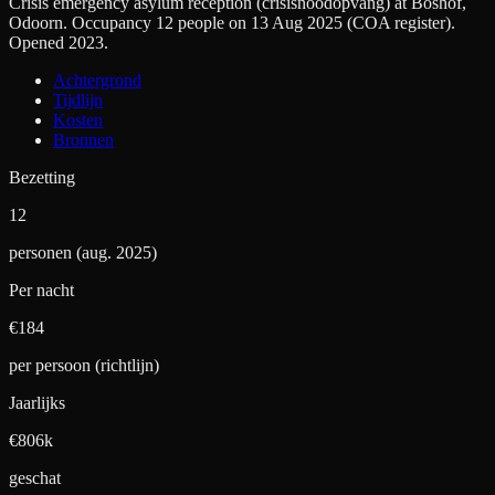
Crisis emergency asylum reception (crisisnoodopvang) at Boshof,
Odoorn. Occupancy 12 people on 13 Aug 2025 (COA register).
Opened 2023.
Achtergrond
Tijdlijn
Kosten
Bronnen
Bezetting
12
personen (aug. 2025)
Per nacht
€
184
per persoon (richtlijn)
Jaarlijks
€806k
geschat