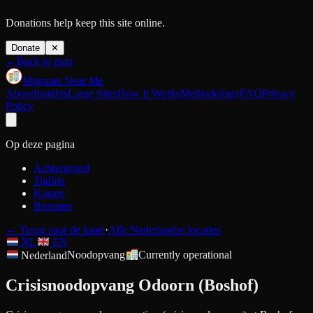
Donations help keep this site online.
Donate
✕
←
Back to map
Migrants Near Me
About
Insights
Large Sites
How It Works
Methodology
FAQ
Privacy
Policy
Op deze pagina
Achtergrond
Tijdlijn
Kosten
Bronnen
←
Terug naar de kaart
·
Alle Nederlandse locaties
NL
EN
Nederland
Noodopvang
Currently operational
Crisisnoodopvang Odoorn (Boshof)