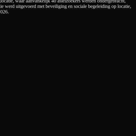
ocatie, waar aanvankelijk 40 asielzoekers werden ondergebracht,
ie werd uitgevoerd met beveiliging en sociale begeleiding op locatie,
2026.