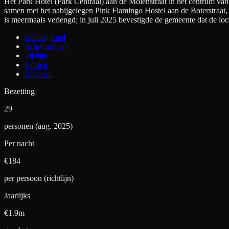
Het Park Hotel (Park Centraal) aan de Molenstraat in het centrum v
samen met het nabijgelegen Pink Flamingo Hostel aan de Boterstraat, o
is meermaals verlengd; in juli 2025 bevestigde de gemeente dat de loc
Achtergrond
In het nieuws
Tijdlijn
Kosten
Bronnen
Bezetting
29
personen (aug. 2025)
Per nacht
€
184
per persoon (richtlijn)
Jaarlijks
€1.9m