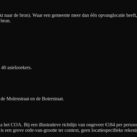
t naar de bron). Waar een gemeente meer dan één opvanglocatie heeft, v
 bron.
 40 asielzoekers.
 de Molenstraat en de Boterstraat.
 het COA. Bij een illustratieve richtlijn van ongeveer €
184
per persoo
t is een grove orde-van-grootte ter context, geen locatiespecifieke re