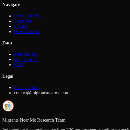
Navigate
Interactive Map
About Us
Insights
How It Works
Data
Methodology
Data Sources
FAQ
Legal
Privacy Policy
contact@migrantsnearme.com
Migrants Near Me Research Team
Independent data analysts tracking UK government spending on asylu