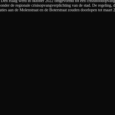
an Den Haag werd in oktober 2022 omgevormd tot een crisisnoodopvangl
nder de regionale crisisopvangverplichting van de stad. De regeling, d
aties aan de Molenstraat en de Boterstraat zouden doorlopen tot maart 