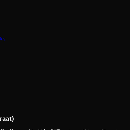
icy
raat)