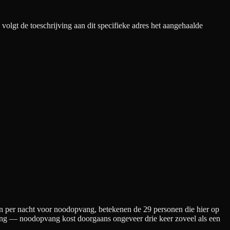
olgt de toeschrijving aan dit specifieke adres het aangehaalde
n per nacht
voor noodopvang
, betekenen de
29
personen die hier op
kening — noodopvang kost doorgaans ongeveer drie keer zoveel als een