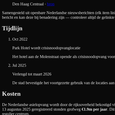
Den Haag Centraal
·
bron
Samengesteld uit openbare Nederlandse nieuwsberichten (elk item link
bericht en kan deze bij benadering zijn — controleer altijd de gelinkte
Tijdlijn
Oct 2022
Park Hotel wordt crisisnoodopvanglocatie
Het hotel aan de Molenstraat opende als crisisnoodopvang voor
Jul 2025
Verlengd tot maart 2026
De stad bevestigde het voortgezette gebruik van de locaties aan
Kosten
De Nederlandse asielopvang wordt door de rijksoverheid bekostigd via
13 augustus 2025 geregistreerd stonden grofweg
€1.9m
per jaar
. Di
regulier centrum.