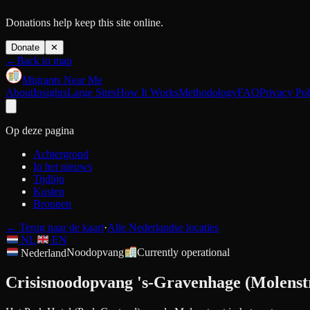
Donations help keep this site online.
Donate
✕
←
Back to map
Migrants Near Me
About
Insights
Large Sites
How It Works
Methodology
FAQ
Privacy Pol
Op deze pagina
Achtergrond
In het nieuws
Tijdlijn
Kosten
Bronnen
←
Terug naar de kaart
·
Alle Nederlandse locaties
NL
EN
Nederland
Noodopvang
Currently operational
Crisisnoodopvang 's-Gravenhage (Molenst