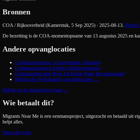
Bronnen
COA / Rijksoverheid (Kamerstuk, 5 Sep 2025)
· 2025-08-13
.
Bekijk 
De bezetting is de COA-momentopname van 13 augustus 2025 en kan si
Andere opvanglocaties
Crisisnoodopvang 's-Gravenhage (Zeekant)
Crisisnoodopvang Almelo (Bellavistastraat)
Crisisnoodopvang Beek En Donk (Pater Becanusstraat)
Bekijk alle Nederlandse opvanglocaties →
Bekijk op de interactieve kaart
→
Wie betaalt dit?
Migrants Near Me is een eenmansproject, uitgezocht en betaald uit ei
helpt alles.
Steun dit werk