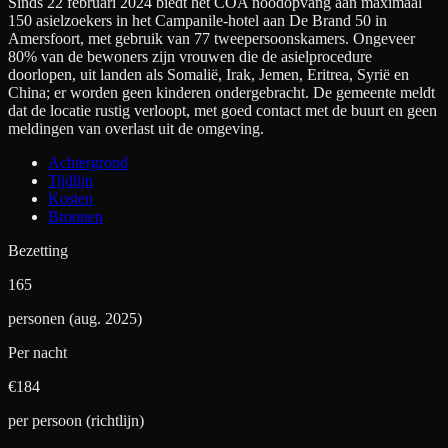
Sinds 22 februari 2024 biedt het COA noodopvang aan maximaal
150 asielzoekers in het Campanile-hotel aan De Brand 50 in
Amersfoort, met gebruik van 77 tweepersoonskamers. Ongeveer
80% van de bewoners zijn vrouwen die de asielprocedure
doorlopen, uit landen als Somalië, Irak, Jemen, Eritrea, Syrië en
China; er worden geen kinderen ondergebracht. De gemeente meldt
dat de locatie rustig verloopt, met goed contact met de buurt en geen
meldingen van overlast uit de omgeving.
Achtergrond
Tijdlijn
Kosten
Bronnen
Bezetting
165
personen (aug. 2025)
Per nacht
€
184
per persoon (richtlijn)