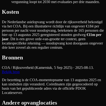
vergunning loopt tot 2030 met evaluaties per drie maanden.
Kosten
De Nederlandse asielopvang wordt door de rijksoverheid bekostigd
via het COA. Bij een illustratieve richtlijn van ongeveer €
184
per
persoon per nacht
voor noodopvang
, betekenen de
165
personen die
hier op 13 augustus 2025 geregistreerd stonden grofweg
€11m
per
jaar
. Dit is een grove orde-van-grootte ter context, geen
locatiespecifieke rekening — noodopvang kost doorgaans ongeveer
drie keer zoveel als een regulier centrum.
Bronnen
COA / Rijksoverheid (Kamerstuk, 5 Sep 2025)
· 2025-08-13
.
Bekijk bron
De bezetting is de COA-momentopname van 13 augustus 2025 en
kan sindsdien zijn veranderd. Coördinaten zijn gegeocodeerd op
basis van het gepubliceerde adres via de officiële PDOK
Locatieserver.
Andere opvanglocaties