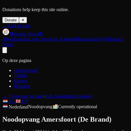
Donations help keep this site online.
Donate
✕
←
Back to map
Migrants Near Me
About
Insights
Large Sites
How It Works
Methodology
FAQ
Privacy
Policy
Op deze pagina
Achtergrond
Tijdlijn
Kosten
Bronnen
←
Terug naar de kaart
·
Alle Nederlandse locaties
NL
EN
Nederland
Noodopvang
Currently operational
Noodopvang Amersfoort (De Brand)