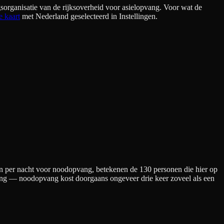
sorganisatie van de rijksoverheid voor asielopvang. Voor wat de
e kaart
met Nederland geselecteerd in Instellingen.
n per nacht
voor noodopvang
, betekenen de
130
personen die hier op
kening — noodopvang kost doorgaans ongeveer drie keer zoveel als een