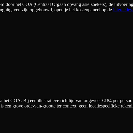
rd door het COA (Centraal Orgaan opvang asielzoekers), de uitvoering
nguitgaven zijn opgebouwd, open je het kostenpaneel op de
interactiev
 het COA. Bij een illustratieve richtlijn van ongeveer €
184
per persoo
t is een grove orde-van-grootte ter context, geen locatiespecifieke re