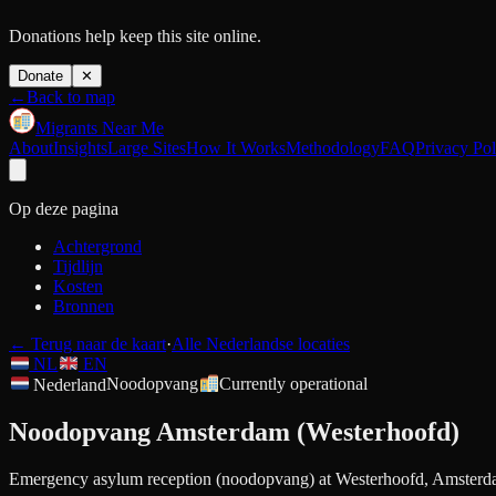
Donations help keep this site online.
Donate
✕
←
Back to map
Migrants Near Me
About
Insights
Large Sites
How It Works
Methodology
FAQ
Privacy Pol
Op deze pagina
Achtergrond
Tijdlijn
Kosten
Bronnen
←
Terug naar de kaart
·
Alle Nederlandse locaties
NL
EN
Nederland
Noodopvang
Currently operational
Noodopvang Amsterdam (Westerhoofd)
Emergency asylum reception (noodopvang) at Westerhoofd, Amsterd