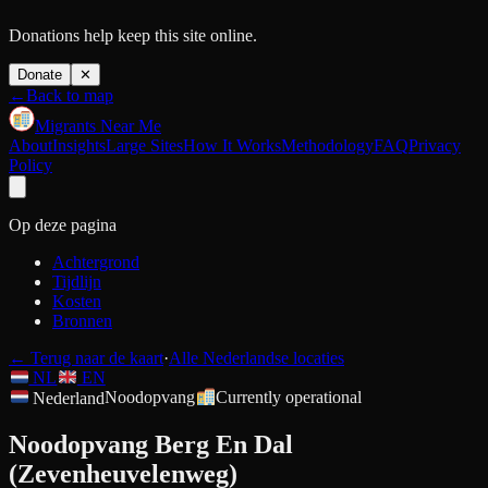
Donations help keep this site online.
Donate
✕
←
Back to map
Migrants Near Me
About
Insights
Large Sites
How It Works
Methodology
FAQ
Privacy
Policy
Op deze pagina
Achtergrond
Tijdlijn
Kosten
Bronnen
←
Terug naar de kaart
·
Alle Nederlandse locaties
NL
EN
Nederland
Noodopvang
Currently operational
Noodopvang Berg En Dal
(Zevenheuvelenweg)