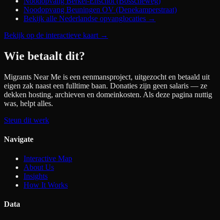
Noodopvang Berkel-Enschot (Bosscheweg)
Noodopvang Beuningen OV (Denekamperstraat)
Bekijk alle Nederlandse opvanglocaties →
Bekijk op de interactieve kaart
→
Wie betaalt dit?
Migrants Near Me is een eenmansproject, uitgezocht en betaald uit
eigen zak naast een fulltime baan. Donaties zijn geen salaris — ze
dekken hosting, archieven en domeinkosten. Als deze pagina nuttig
was, helpt alles.
Steun dit werk
Navigate
Interactive Map
About Us
Insights
How It Works
Data