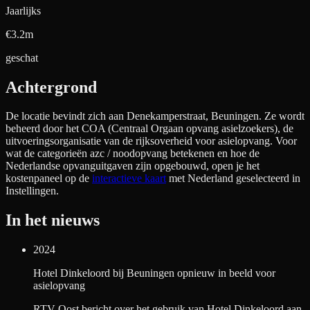
Jaarlijks
€3.2m
geschat
Achtergrond
De locatie bevindt zich aan
Denekamperstraat, Beuningen
. Ze wordt
beheerd door het COA (Centraal Orgaan opvang asielzoekers), de
uitvoeringsorganisatie van de rijksoverheid voor asielopvang. Voor
wat de categorieën azc / noodopvang betekenen en hoe de
Nederlandse opvanguitgaven zijn opgebouwd, open je het
kostenpaneel op de
interactieve kaart
met Nederland geselecteerd in
Instellingen.
In het nieuws
2024
Hotel Dinkeloord bij Beuningen opnieuw in beeld voor
asielopvang
RTV Oost bericht over het gebruik van Hotel Dinkeloord aan