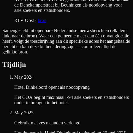
de Denekamperstraat bij Beuningen als noodopvang voor
asielzoekers en statushouders.
RTV Oost
·
bron
Samengesteld uit openbare Nederlandse nieuwsberichten (elk item
linkt naar de bron). Waar een gemeente meer dan één opvanglocatie
heeft, volgt de toeschrijving aan dit specifieke adres het aangehaalde
bericht en kan deze bij benadering zijn — controleer altijd de
gelinkte bron.
Tijdlijn
May 2024
Hotel Dinkeloord opent als noodopvang
Het COA begint maximaal ~94 asielzoekers en statushouders
onder te brengen in het hotel.
May 2025
Gebruik met zes maanden verlengd
Noodopvang in Hotel Dinkeloord verlengd tot 30 mei 2025.