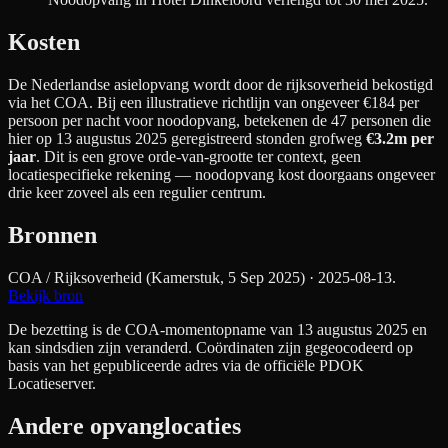
Kosten
De Nederlandse asielopvang wordt door de rijksoverheid bekostigd
via het COA. Bij een illustratieve richtlijn van ongeveer €
184
per
persoon per nacht
voor noodopvang
, betekenen de
47
personen die
hier op 13 augustus 2025 geregistreerd stonden grofweg
€3.2m
per
jaar
. Dit is een grove orde-van-grootte ter context, geen
locatiespecifieke rekening — noodopvang kost doorgaans ongeveer
drie keer zoveel als een regulier centrum.
Bronnen
COA / Rijksoverheid (Kamerstuk, 5 Sep 2025)
· 2025-08-13
.
Bekijk bron
De bezetting is de COA-momentopname van 13 augustus 2025 en
kan sindsdien zijn veranderd. Coördinaten zijn gegeocodeerd op
basis van het gepubliceerde adres via de officiële PDOK
Locatieserver.
Andere opvanglocaties