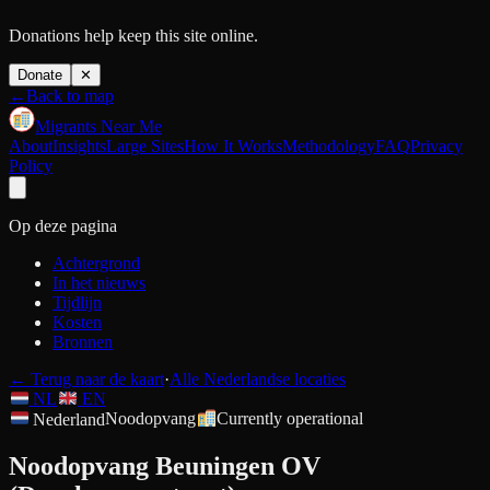
Donations help keep this site online.
Donate
✕
←
Back to map
Migrants Near Me
About
Insights
Large Sites
How It Works
Methodology
FAQ
Privacy
Policy
Op deze pagina
Achtergrond
In het nieuws
Tijdlijn
Kosten
Bronnen
←
Terug naar de kaart
·
Alle Nederlandse locaties
NL
EN
Nederland
Noodopvang
Currently operational
Noodopvang Beuningen OV