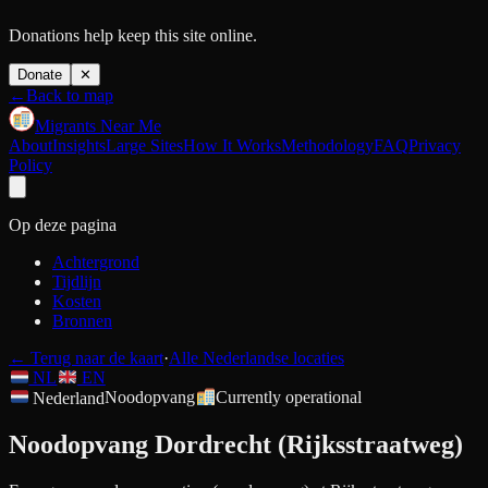
Donations help keep this site online.
Donate
✕
←
Back to map
Migrants Near Me
About
Insights
Large Sites
How It Works
Methodology
FAQ
Privacy
Policy
Op deze pagina
Achtergrond
Tijdlijn
Kosten
Bronnen
←
Terug naar de kaart
·
Alle Nederlandse locaties
NL
EN
Nederland
Noodopvang
Currently operational
Noodopvang Dordrecht (Rijksstraatweg)