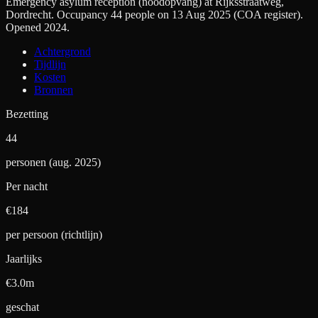
Emergency asylum reception (noodopvang) at Rijksstraatweg,
Dordrecht. Occupancy 44 people on 13 Aug 2025 (COA register).
Opened 2024.
Achtergrond
Tijdlijn
Kosten
Bronnen
Bezetting
44
personen (aug. 2025)
Per nacht
€
184
per persoon (richtlijn)
Jaarlijks
€3.0m
geschat