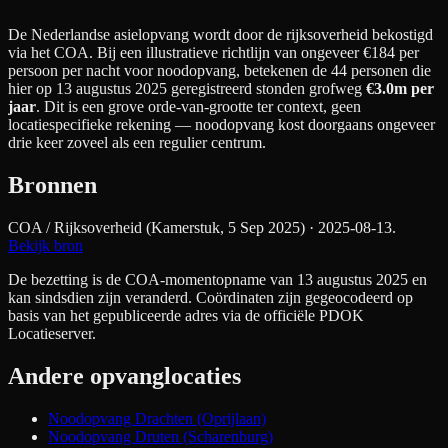
De Nederlandse asielopvang wordt door de rijksoverheid bekostigd
via het COA. Bij een illustratieve richtlijn van ongeveer €
184
per
persoon per nacht
voor noodopvang
, betekenen de
44
personen die
hier op 13 augustus 2025 geregistreerd stonden grofweg
€3.0m
per
jaar
. Dit is een grove orde-van-grootte ter context, geen
locatiespecifieke rekening — noodopvang kost doorgaans ongeveer
drie keer zoveel als een regulier centrum.
Bronnen
COA / Rijksoverheid (Kamerstuk, 5 Sep 2025)
· 2025-08-13
.
Bekijk bron
De bezetting is de COA-momentopname van 13 augustus 2025 en
kan sindsdien zijn veranderd. Coördinaten zijn gegeocodeerd op
basis van het gepubliceerde adres via de officiële PDOK
Locatieserver.
Andere opvanglocaties
Noodopvang Drachten (Oprijlaan)
Noodopvang Druten (Scharenburg)