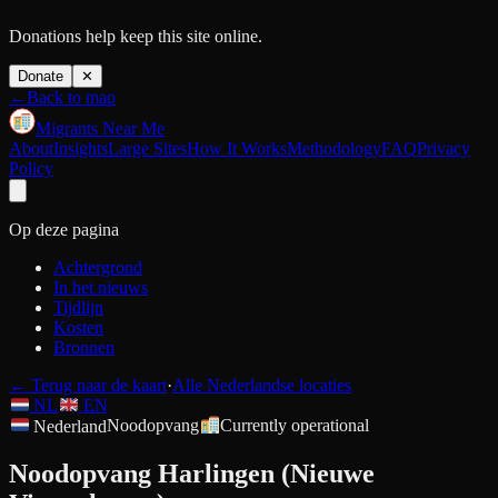
Donations help keep this site online.
Donate
✕
←
Back to map
Migrants Near Me
About
Insights
Large Sites
How It Works
Methodology
FAQ
Privacy
Policy
Op deze pagina
Achtergrond
In het nieuws
Tijdlijn
Kosten
Bronnen
←
Terug naar de kaart
·
Alle Nederlandse locaties
NL
EN
Nederland
Noodopvang
Currently operational
Noodopvang Harlingen (Nieuwe