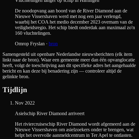
Vluchtelingen langer op schip in Harlingen
De noodopvang aan boord van de River Diamond aan de
Nieuwe Vissershaven werd met nog een jaar verlengd,
waarbij het COA het medio december 2023 overnam van de
veiligheidsregio. Het schip biedt onderdak aan maximaal zo'n
160 vluchtelingen.
Omrop Fryslan
·
bron
Samengesteld uit openbare Nederlandse nieuwsberichten (elk item
linkt naar de bron). Waar een gemeente meer dan één opvanglocatie
heeft, volgt de toeschrijving aan dit specifieke adres het aangehaalde
bericht en kan deze bij benadering zijn — controleer altijd de
gelinkte bron.
Tijdlijn
Nov 2022
Asielschip River Diamond arriveert
Het riviercruiseschip River Diamond wordt afgemeerd aan de
Nieuwe Vissershaven om asielzoekers onder te brengen, wat
helpt het overvolle aanmeldcentrum in Ter Apel te ontlasten.