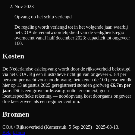
Nov 2023
Opvang op het schip verlengd
De regeling wordt verlengd tot in het volgende jaar, waarbij
het COA de verantwoordelijkheid van de veiligheidsregio
overneemt vanaf half december 2023; capaciteit tot ongeveer
160.
Kosten
De Nederlandse asielopvang wordt door de rijksoverheid bekostigd
via het COA. Bij een illustratieve richtlijn van ongeveer €
184
per
persoon per nacht
voor noodopvang
, betekenen de
100
personen die
hier op 13 augustus 2025 geregistreerd stonden grofweg
€6.7m
per
jaar
. Dit is een grove orde-van-grootte ter context, geen
locatiespecifieke rekening — noodopvang kost doorgaans ongeveer
drie keer zoveel als een regulier centrum.
Bronnen
COA / Rijksoverheid (Kamerstuk, 5 Sep 2025)
· 2025-08-13
.
Bekijk bron