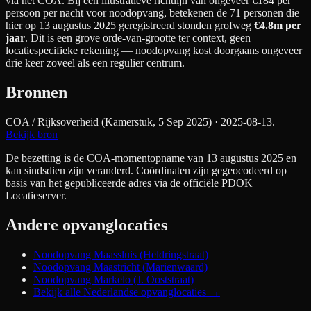
via het COA. Bij een illustratieve richtlijn van ongeveer €
184
per
persoon per nacht
voor noodopvang
, betekenen de
71
personen die
hier op 13 augustus 2025 geregistreerd stonden grofweg
€4.8m
per
jaar
. Dit is een grove orde-van-grootte ter context, geen
locatiespecifieke rekening — noodopvang kost doorgaans ongeveer
drie keer zoveel als een regulier centrum.
Bronnen
COA / Rijksoverheid (Kamerstuk, 5 Sep 2025)
· 2025-08-13
.
Bekijk bron
De bezetting is de COA-momentopname van 13 augustus 2025 en
kan sindsdien zijn veranderd. Coördinaten zijn gegeocodeerd op
basis van het gepubliceerde adres via de officiële PDOK
Locatieserver.
Andere opvanglocaties
Noodopvang Maassluis (Heldringstraat)
Noodopvang Maastricht (Marienwaard)
Noodopvang Markelo (J. Ooststraat)
Bekijk alle Nederlandse opvanglocaties →