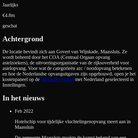
Jaarlijks
€4.8m
geschat
Achtergrond
De locatie bevindt zich aan
Govert van Wijnkade, Maassluis
. Ze
wordt beheerd door het COA (Centraal Orgaan opvang
asielzoekers), de uitvoeringsorganisatie van de rijksoverheid voor
asielopvang. Voor wat de categorieën azc / noodopvang betekenen
en hoe de Nederlandse opvanguitgaven zijn opgebouwd, open je het
kostenpaneel op de
interactieve kaart
met Nederland geselecteerd in
Instellingen.
In het nieuws
Feb 2022
Hotelschip voor tijdelijke vluchtelingenopvang meert aan in
Maassluis
De gemeente Maassluis maakte de komst bekend van een