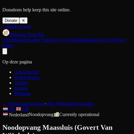
Donations help keep this site online.
Donate
✕
←
Back to map
Migrants Near Me
About
Insights
Large Sites
How It Works
Methodology
FAQ
Privacy
Policy
Op deze pagina
Achtergrond
In het nieuws
Tijdlijn
Kosten
Bronnen
←
Terug naar de kaart
·
Alle Nederlandse locaties
NL
EN
Nederland
Noodopvang
Currently operational
Noodopvang Maassluis (Govert Van