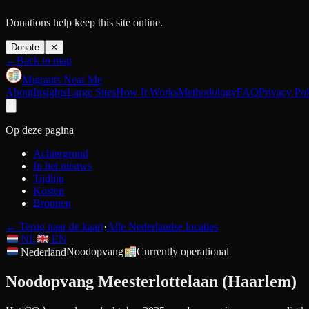
Donations help keep this site online.
Donate
✕
←
Back to map
Migrants Near Me
About
Insights
Large Sites
How It Works
Methodology
FAQ
Privacy Pol
Op deze pagina
Achtergrond
In het nieuws
Tijdlijn
Kosten
Bronnen
←
Terug naar de kaart
·
Alle Nederlandse locaties
NL
EN
Nederland
Noodopvang
Currently operational
Noodopvang Meesterlottelaan (Haarlem)