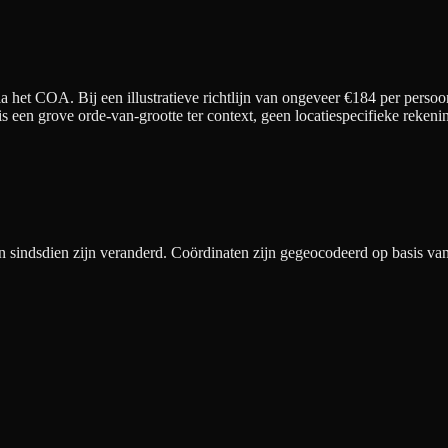
 het COA. Bij een illustratieve richtlijn van ongeveer €
184
per persoo
 is een grove orde-van-grootte ter context, geen locatiespecifieke rek
ndsdien zijn veranderd. Coördinaten zijn gegeocodeerd op basis van 