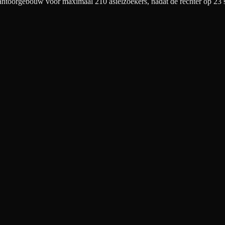
toorgebouw voor maximaal 210 asielzoekers, nadat de rechter op 23 