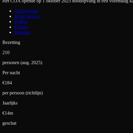
Het COA opende op 1 oktober 2025 noodopvang in een voormalig kan
Achtergrond
In het nieuws
Tijdlijn
Kosten
Bronnen
Bezetting
210
personen (aug. 2025)
Per nacht
€
184
per persoon (richtlijn)
Jaarlijks
€14m
geschat