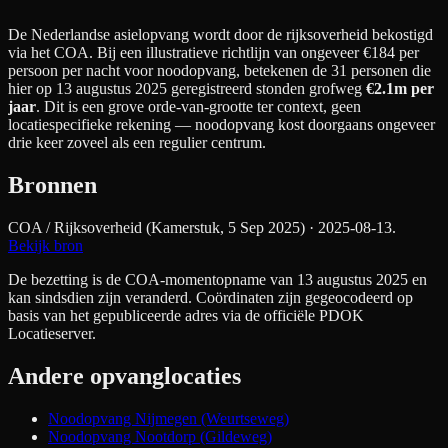
De Nederlandse asielopvang wordt door de rijksoverheid bekostigd
via het COA. Bij een illustratieve richtlijn van ongeveer €
184
per
persoon per nacht
voor noodopvang
, betekenen de
31
personen die
hier op 13 augustus 2025 geregistreerd stonden grofweg
€2.1m
per
jaar
. Dit is een grove orde-van-grootte ter context, geen
locatiespecifieke rekening — noodopvang kost doorgaans ongeveer
drie keer zoveel als een regulier centrum.
Bronnen
COA / Rijksoverheid (Kamerstuk, 5 Sep 2025)
· 2025-08-13
.
Bekijk bron
De bezetting is de COA-momentopname van 13 augustus 2025 en
kan sindsdien zijn veranderd. Coördinaten zijn gegeocodeerd op
basis van het gepubliceerde adres via de officiële PDOK
Locatieserver.
Andere opvanglocaties
Noodopvang Nijmegen (Weurtseweg)
Noodopvang Nootdorp (Gildeweg)