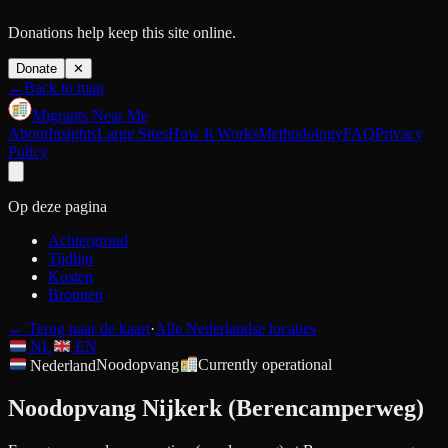
Donations help keep this site online.
Donate
✕
←
Back to map
Migrants Near Me
About
Insights
Large Sites
How It Works
Methodology
FAQ
Privacy
Policy
Op deze pagina
Achtergrond
Tijdlijn
Kosten
Bronnen
←
Terug naar de kaart
·
Alle Nederlandse locaties
NL
EN
Nederland
Noodopvang
Currently operational
Noodopvang Nijkerk (Berencamperweg)