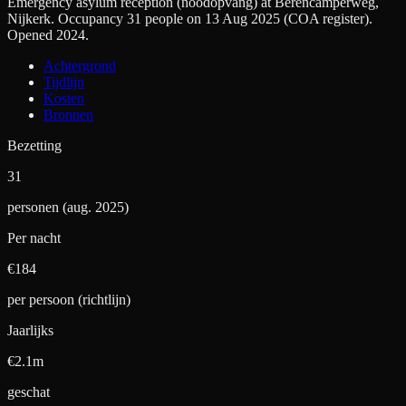
Emergency asylum reception (noodopvang) at Berencamperweg,
Nijkerk. Occupancy 31 people on 13 Aug 2025 (COA register).
Opened 2024.
Achtergrond
Tijdlijn
Kosten
Bronnen
Bezetting
31
personen (aug. 2025)
Per nacht
€
184
per persoon (richtlijn)
Jaarlijks
€2.1m
geschat