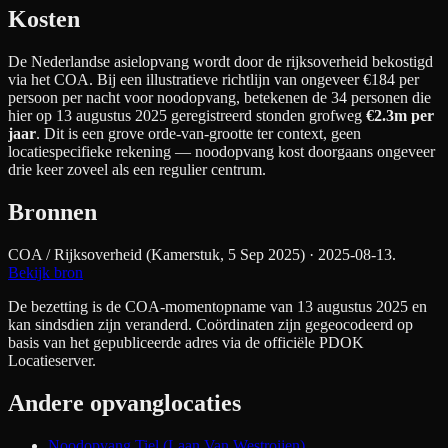
Kosten
De Nederlandse asielopvang wordt door de rijksoverheid bekostigd
via het COA. Bij een illustratieve richtlijn van ongeveer €
184
per
persoon per nacht
voor noodopvang
, betekenen de
34
personen die
hier op 13 augustus 2025 geregistreerd stonden grofweg
€2.3m
per
jaar
. Dit is een grove orde-van-grootte ter context, geen
locatiespecifieke rekening — noodopvang kost doorgaans ongeveer
drie keer zoveel als een regulier centrum.
Bronnen
COA / Rijksoverheid (Kamerstuk, 5 Sep 2025)
· 2025-08-13
.
Bekijk bron
De bezetting is de COA-momentopname van 13 augustus 2025 en
kan sindsdien zijn veranderd. Coördinaten zijn gegeocodeerd op
basis van het gepubliceerde adres via de officiële PDOK
Locatieserver.
Andere opvanglocaties
Noodopvang Tiel (Laan Van Westroijen)