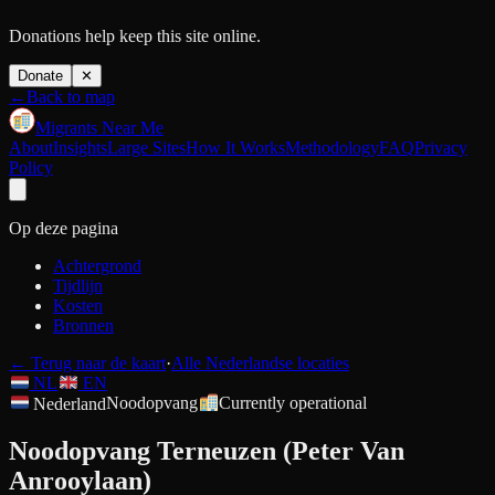
Donations help keep this site online.
Donate
✕
←
Back to map
Migrants Near Me
About
Insights
Large Sites
How It Works
Methodology
FAQ
Privacy
Policy
Op deze pagina
Achtergrond
Tijdlijn
Kosten
Bronnen
←
Terug naar de kaart
·
Alle Nederlandse locaties
NL
EN
Nederland
Noodopvang
Currently operational
Noodopvang Terneuzen (Peter Van
Anrooylaan)