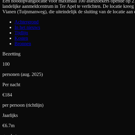
Een noodopvanglocatie voor maximaal 100 asielzoekers opende op 27
landelijke aanmeldcentrum in Ter Apel te verlichten. De locatie kree
Vianen (Tuijnmanweg), die uiteindelijk de sluiting van de locatie a
Achtergrond
In het nieuws
Tijdlijn
Kosten
Bronnen
Bezetting
100
personen (aug. 2025)
Per nacht
€
184
per persoon (richtlijn)
Jaarlijks
€6.7m