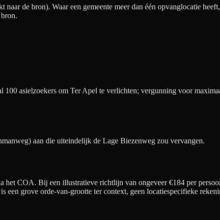
t naar de bron). Waar een gemeente meer dan één opvanglocatie heeft, v
 bron.
100 asielzoekers om Ter Apel te verlichten; vergunning voor maximaal 
jnmanweg) aan die uiteindelijk de Lage Biezenweg zou vervangen.
 het COA. Bij een illustratieve richtlijn van ongeveer €
184
per persoo
t is een grove orde-van-grootte ter context, geen locatiespecifieke re