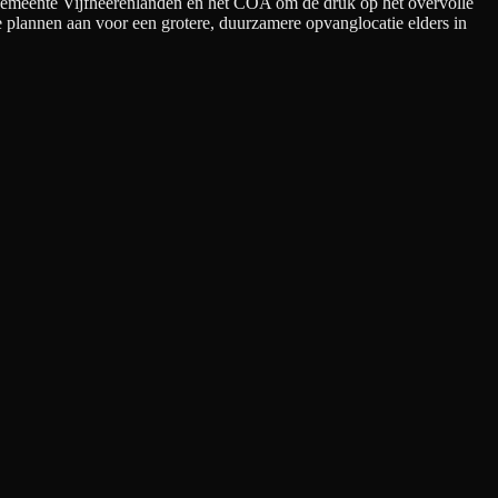
gemeente Vijfheerenlanden en het COA om de druk op het overvolle
e plannen aan voor een grotere, duurzamere opvanglocatie elders in