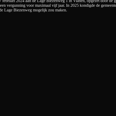
 februari 2024 aan de Lage Biezenweg 1 in Vianen, opgezet door de 
g een vergunning voor maximaal vijf jaar. In 2025 kondigde de gemeent
an de Lage Biezenweg mogelijk zou maken.