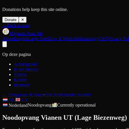
Donations help keep this site online.
Donate
✕
←
Back to map
Migrants Near Me
About
Insights
Large Sites
How It Works
Methodology
FAQ
Privacy Pol
Op deze pagina
Achtergrond
In het nieuws
Tijdlijn
Kosten
Bronnen
←
Terug naar de kaart
·
Alle Nederlandse locaties
NL
EN
Nederland
Noodopvang
Currently operational
Noodopvang Vianen UT (Lage Biezenweg)