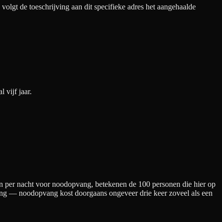
olgt de toeschrijving aan dit specifieke adres het aangehaalde
vijf jaar.
n per nacht
voor noodopvang
, betekenen de
100
personen die hier op
kening — noodopvang kost doorgaans ongeveer drie keer zoveel als een