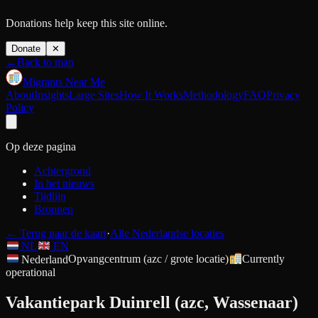
Donations help keep this site online.
Donate
✕
←
Back to map
Migrants Near Me
About
Insights
Large Sites
How It Works
Methodology
FAQ
Privacy
Policy
Op deze pagina
Achtergrond
In het nieuws
Tijdlijn
Bronnen
←
Terug naar de kaart
·
Alle Nederlandse locaties
NL
EN
Nederland
Opvangcentrum (azc / grote locatie)
Currently
operational
Vakantiepark Duinrell (azc, Wassenaar)