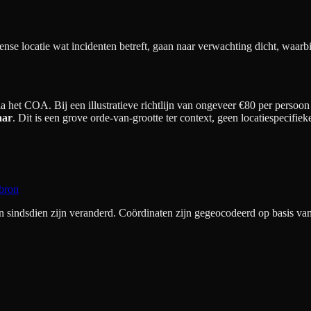
nse locatie wat incidenten betreft, gaan naar verwachting dicht, waar
 het COA. Bij een illustratieve richtlijn van ongeveer €
80
per persoon 
aar
. Dit is een grove orde-van-grootte ter context, geen locatiespecif
bron
ndsdien zijn veranderd. Coördinaten zijn gegeocodeerd op basis van 