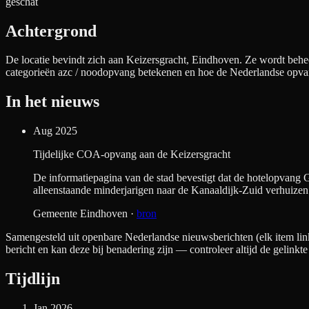
geschat
Achtergrond
De locatie bevindt zich aan
Keizersgracht, Eindhoven
. Ze wordt behe
categorieën azc / noodopvang betekenen en hoe de Nederlandse opva
In het nieuws
Aug 2025
Tijdelijke COA-opvang aan de Keizersgracht
De informatiepagina van de stad bevestigt dat de hotelopvang G
alleenstaande minderjarigen naar de Kanaaldijk-Zuid verhuizen
Gemeente Eindhoven
·
bron
Samengesteld uit openbare Nederlandse nieuwsberichten (elk item link
bericht en kan deze bij benadering zijn — controleer altijd de gelinkte
Tijdlijn
Jan 2026