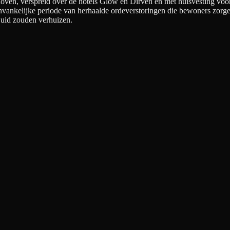
n, verspreid over de hotels Glow en Dirven en met huisvesting voor a
aanvankelijke periode van herhaalde ordeverstoringen die bewoners zorg
-Zuid zouden verhuizen.