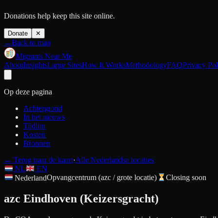
Donations help keep this site online.
Donate
✕
←
Back to map
Migrants Near Me
About
Insights
Large Sites
How It Works
Methodology
FAQ
Privacy Pol
Op deze pagina
Achtergrond
In het nieuws
Tijdlijn
Kosten
Bronnen
←
Terug naar de kaart
·
Alle Nederlandse locaties
NL
EN
Nederland
Opvangcentrum (azc / grote locatie)
Closing soon
azc Eindhoven (Keizersgracht)