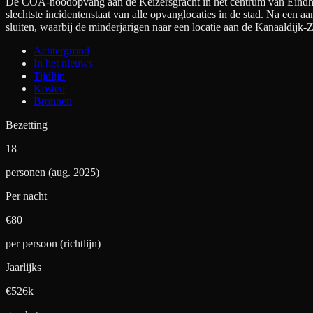
De COA-noodopvang aan de Keizersgracht in het centrum van Eindhove
slechtste incidentenstaat van alle opvanglocaties in de stad. Na een 
sluiten, waarbij de minderjarigen naar een locatie aan de Kanaaldijk
Achtergrond
In het nieuws
Tijdlijn
Kosten
Bronnen
Bezetting
18
personen (aug. 2025)
Per nacht
€
80
per persoon (richtlijn)
Jaarlijks
€526k