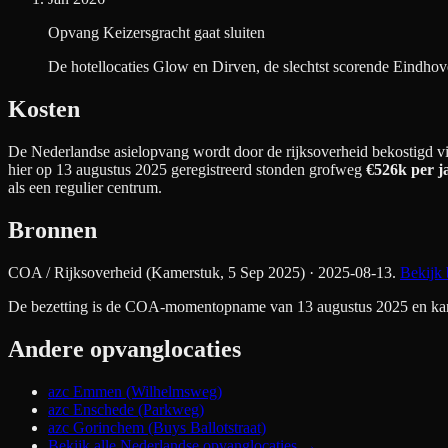
Opvang Keizersgracht gaat sluiten
De hotellocaties Glow en Dirven, de slechtst scorende Eindhove
Kosten
De Nederlandse asielopvang wordt door de rijksoverheid bekostigd via
hier op 13 augustus 2025 geregistreerd stonden grofweg
€526k
per j
als een regulier centrum.
Bronnen
COA / Rijksoverheid (Kamerstuk, 5 Sep 2025)
· 2025-08-13
.
Bekijk 
De bezetting is de COA-momentopname van 13 augustus 2025 en kan si
Andere opvanglocaties
azc Emmen (Wilhelmsweg)
azc Enschede (Parkweg)
azc Gorinchem (Buys Ballotstraat)
Bekijk alle Nederlandse opvanglocaties →