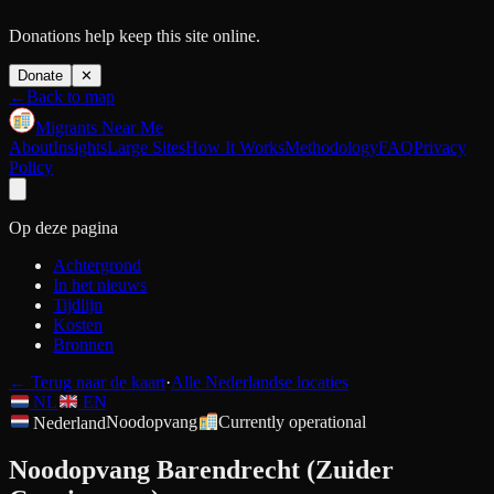
Donations help keep this site online.
Donate
✕
←
Back to map
Migrants Near Me
About
Insights
Large Sites
How It Works
Methodology
FAQ
Privacy
Policy
Op deze pagina
Achtergrond
In het nieuws
Tijdlijn
Kosten
Bronnen
←
Terug naar de kaart
·
Alle Nederlandse locaties
NL
EN
Nederland
Noodopvang
Currently operational
Noodopvang Barendrecht (Zuider