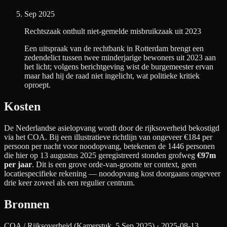
Sep 2025
Rechtszaak onthult niet-gemelde misbruikzaak uit 2023
Een uitspraak van de rechtbank in Rotterdam brengt een
zedendelict tussen twee minderjarige bewoners uit 2023 aan
het licht; volgens berichtgeving wist de burgemeester ervan
maar had hij de raad niet ingelicht, wat politieke kritiek
oproept.
Kosten
De Nederlandse asielopvang wordt door de rijksoverheid bekostigd
via het COA. Bij een illustratieve richtlijn van ongeveer €
184
per
persoon per nacht
voor noodopvang
, betekenen de
1446
personen
die hier op 13 augustus 2025 geregistreerd stonden grofweg
€97m
per jaar
. Dit is een grove orde-van-grootte ter context, geen
locatiespecifieke rekening — noodopvang kost doorgaans ongeveer
drie keer zoveel als een regulier centrum.
Bronnen
COA / Rijksoverheid (Kamerstuk, 5 Sep 2025)
· 2025-08-13
.