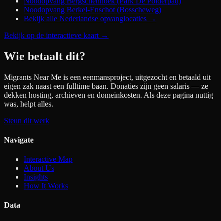
Noodopvang Bergschenhoek (Park De Polderpad)
Noodopvang Berkel-Enschot (Bosscheweg)
Bekijk alle Nederlandse opvanglocaties →
Bekijk op de interactieve kaart
→
Wie betaalt dit?
Migrants Near Me is een eenmansproject, uitgezocht en betaald uit
eigen zak naast een fulltime baan. Donaties zijn geen salaris — ze
dekken hosting, archieven en domeinkosten. Als deze pagina nuttig
was, helpt alles.
Steun dit werk
Navigate
Interactive Map
About Us
Insights
How It Works
Data