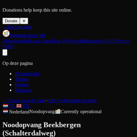
Donations help keep this site online.
Donate
✕
←
Back to map
Migrants Near Me
About
Insights
Large Sites
How It Works
Methodology
FAQ
Privacy
Policy
Op deze pagina
Achtergrond
Tijdlijn
Kosten
Bronnen
←
Terug naar de kaart
·
Alle Nederlandse locaties
NL
EN
Nederland
Noodopvang
Currently operational
Noodopvang Beekbergen
(Schalterdalweg)