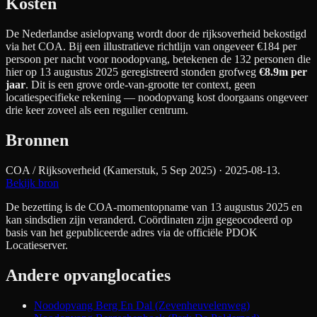
Kosten
De Nederlandse asielopvang wordt door de rijksoverheid bekostigd
via het COA. Bij een illustratieve richtlijn van ongeveer €
184
per
persoon per nacht
voor noodopvang
, betekenen de
132
personen die
hier op 13 augustus 2025 geregistreerd stonden grofweg
€8.9m
per
jaar
. Dit is een grove orde-van-grootte ter context, geen
locatiespecifieke rekening — noodopvang kost doorgaans ongeveer
drie keer zoveel als een regulier centrum.
Bronnen
COA / Rijksoverheid (Kamerstuk, 5 Sep 2025)
· 2025-08-13
.
Bekijk bron
De bezetting is de COA-momentopname van 13 augustus 2025 en
kan sindsdien zijn veranderd. Coördinaten zijn gegeocodeerd op
basis van het gepubliceerde adres via de officiële PDOK
Locatieserver.
Andere opvanglocaties
Noodopvang Berg En Dal (Zevenheuvelenweg)