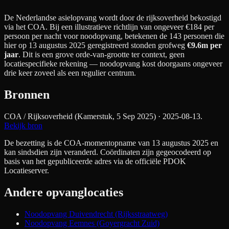
De Nederlandse asielopvang wordt door de rijksoverheid bekostigd
via het COA. Bij een illustratieve richtlijn van ongeveer €
184
per
persoon per nacht
voor noodopvang
, betekenen de
143
personen die
hier op 13 augustus 2025 geregistreerd stonden grofweg
€9.6m
per
jaar
. Dit is een grove orde-van-grootte ter context, geen
locatiespecifieke rekening — noodopvang kost doorgaans ongeveer
drie keer zoveel als een regulier centrum.
Bronnen
COA / Rijksoverheid (Kamerstuk, 5 Sep 2025)
· 2025-08-13
.
Bekijk bron
De bezetting is de COA-momentopname van 13 augustus 2025 en
kan sindsdien zijn veranderd. Coördinaten zijn gegeocodeerd op
basis van het gepubliceerde adres via de officiële PDOK
Locatieserver.
Andere opvanglocaties
Noodopvang Duivendrecht (Rijksstraatweg)
Noodopvang Eemnes (Goyergracht Zuid)