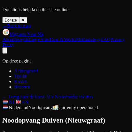
Donations help keep this site online.
Donate
✕
←
Back to map
Migrants Near Me
About
Insights
Large Sites
How It Works
Methodology
FAQ
Privacy
Policy
Op deze pagina
Achtergrond
Tijdlijn
Kosten
Bronnen
←
Terug naar de kaart
·
Alle Nederlandse locaties
NL
EN
Nederland
Noodopvang
Currently operational
Noodopvang Duiven (Nieuwgraaf)