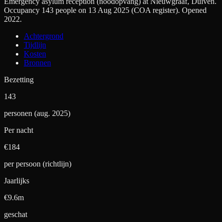
Emergency asylum reception (noodopvang) at Nieuwgraaf, Duiven.
Occupancy 143 people on 13 Aug 2025 (COA register). Opened
2022.
Achtergrond
Tijdlijn
Kosten
Bronnen
Bezetting
143
personen (aug. 2025)
Per nacht
€
184
per persoon (richtlijn)
Jaarlijks
€9.6m
geschat