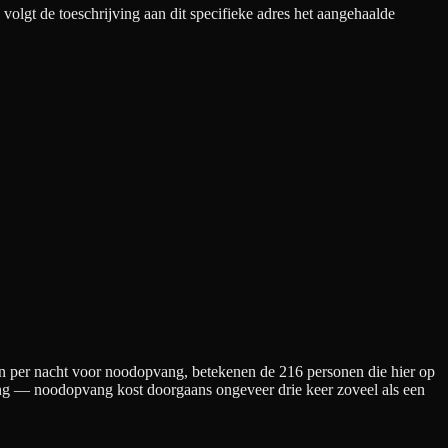
olgt de toeschrijving aan dit specifieke adres het aangehaalde
n per nacht
voor noodopvang
, betekenen de
216
personen die hier op
ening — noodopvang kost doorgaans ongeveer drie keer zoveel als een