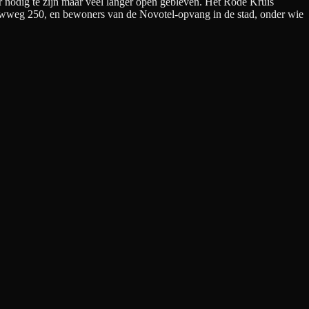
r nodig te zijn maar veel langer open gebleven. Het Rode Kruis
ruwweg 250, en bewoners van de Novotel-opvang in de stad, onder wie