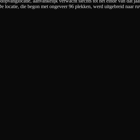
pvanglocatie, aanvankelijk verwacht slechts tot het einde van dat jaa
 De locatie, die begon met ongeveer 96 plekken, werd uitgebreid naar 