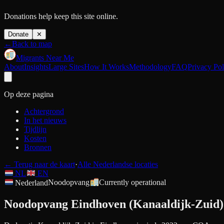
Donations help keep this site online.
Donate
✕
←
Back to map
Migrants Near Me
About
Insights
Large Sites
How It Works
Methodology
FAQ
Privacy Pol
Op deze pagina
Achtergrond
In het nieuws
Tijdlijn
Kosten
Bronnen
←
Terug naar de kaart
·
Alle Nederlandse locaties
NL
EN
Nederland
Noodopvang
Currently operational
Noodopvang Eindhoven (Kanaaldijk-Zuid)