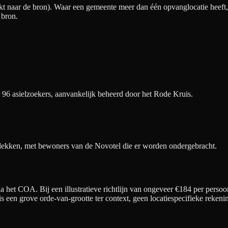
t naar de bron). Waar een gemeente meer dan één opvanglocatie heeft, v
 bron.
 96 asielzoekers, aanvankelijk beheerd door het Rode Kruis.
lekken, met bewoners van de Novotel die er worden ondergebracht.
 het COA. Bij een illustratieve richtlijn van ongeveer €
184
per persoo
 is een grove orde-van-grootte ter context, geen locatiespecifieke rek