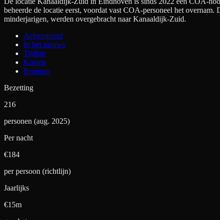
De locatie Kanaaldijk-Zuid in Eindhoven is sinds 2022 een COA-noodo
beheerde de locatie eerst, voordat vast COA-personeel het overnam.
minderjarigen, werden overgebracht naar Kanaaldijk-Zuid.
Achtergrond
In het nieuws
Tijdlijn
Kosten
Bronnen
Bezetting
216
personen (aug. 2025)
Per nacht
€
184
per persoon (richtlijn)
Jaarlijks
€15m