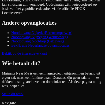
De bezetting is de COA-momentopname van 13 augustus 2025 en
kan sindsdien zijn veranderd. Coördinaten zijn gegeocodeerd op
basis van het gepubliceerde adres via de officiële PDOK
Locatieserver.
Andere opvanglocaties
Noodopvang Nijkerk (Berencamperweg)
Noodopvang Nijmegen (Weurtseweg)
Noodopvang Nootdorp (Gildeweg)
Bekijk alle Nederlandse opvanglocaties →
Bekijk op de interactieve kaart
→
Wie betaalt dit?
Migrants Near Me is een eenmansproject, uitgezocht en betaald uit
eigen zak naast een fulltime baan. Donaties zijn geen salaris — ze
dekken hosting, archieven en domeinkosten. Als deze pagina nuttig
was, helpt alles.
Steun dit werk
Navigate