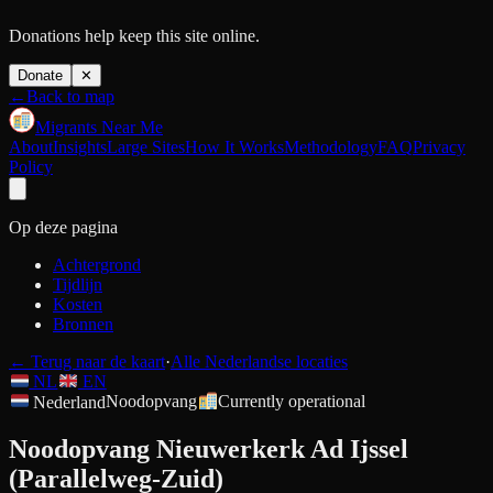
Donations help keep this site online.
Donate
✕
←
Back to map
Migrants Near Me
About
Insights
Large Sites
How It Works
Methodology
FAQ
Privacy
Policy
Op deze pagina
Achtergrond
Tijdlijn
Kosten
Bronnen
←
Terug naar de kaart
·
Alle Nederlandse locaties
NL
EN
Nederland
Noodopvang
Currently operational
Noodopvang Nieuwerkerk Ad Ijssel
(Parallelweg-Zuid)