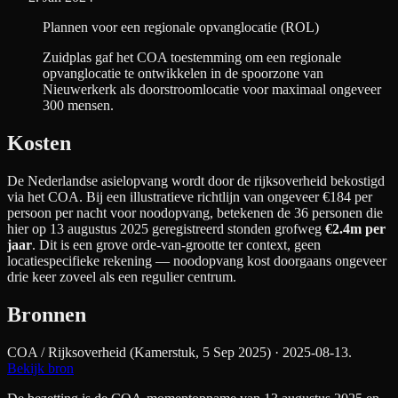
Plannen voor een regionale opvanglocatie (ROL)
Zuidplas gaf het COA toestemming om een regionale
opvanglocatie te ontwikkelen in de spoorzone van
Nieuwerkerk als doorstroomlocatie voor maximaal ongeveer
300 mensen.
Kosten
De Nederlandse asielopvang wordt door de rijksoverheid bekostigd
via het COA. Bij een illustratieve richtlijn van ongeveer €
184
per
persoon per nacht
voor noodopvang
, betekenen de
36
personen die
hier op 13 augustus 2025 geregistreerd stonden grofweg
€2.4m
per
jaar
. Dit is een grove orde-van-grootte ter context, geen
locatiespecifieke rekening — noodopvang kost doorgaans ongeveer
drie keer zoveel als een regulier centrum.
Bronnen
COA / Rijksoverheid (Kamerstuk, 5 Sep 2025)
· 2025-08-13
.
Bekijk bron